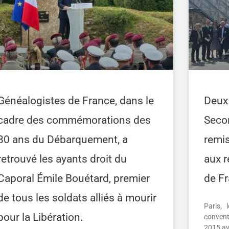
Généalogistes de France, dans le
Deux 
cadre des commémorations des
Seco
80 ans du Débarquement, a
remis
retrouvé les ayants droit du
aux 
Caporal Émile Bouétard, premier
de Fr
de tous les soldats alliés à mourir
Paris,
pour la Libération.
convent
2015 ave