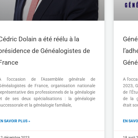
Cédric Dolain a été réélu à la
Généa
présidence de Généalogistes de
l’adh
France
Géné
A l’occasion de l’Assemblée générale de
A l’occ
Généalogistes de France, organisation nationale
2023, G
représentative des professionnels de la généalogie
de l’Ét
et de ses deux spécialisations : la généalogie
de la g
successorale et la généalogie familiale,
était s
EN SAVOIR PLUS »
EN SAVO
12 décembre 2023
18 avril 