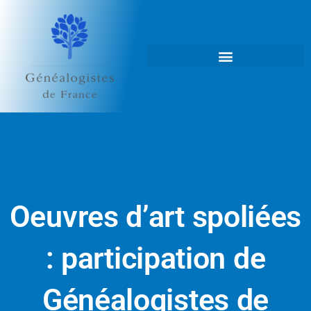
Aller
au
contenu
Oeuvres d’art spoliées
: participation de
Généalogistes de