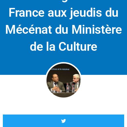
France aux jeudis du
Mécénat du Ministère
de la Culture