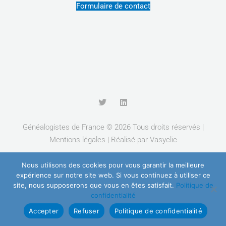
Formulaire de contact
T
L
w
i
i
n
t
k
Généalogistes de France © 2026 Tous droits réservés |
t
e
Mentions légales
| Réalisé par
Vasyclic
e
d
r
i
n
Nous utilisons des cookies pour vous garantir la meilleure
expérience sur notre site web. Si vous continuez à utiliser ce
site, nous supposerons que vous en êtes satisfait.
Politique de
confidentialité
Accepter
Refuser
Politique de confidentialité