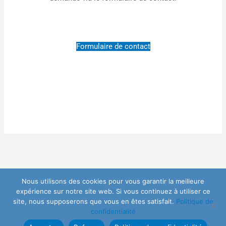
Formulaire de contact
T
L
Nous utilisons des cookies pour vous garantir la meilleure
w
i
expérience sur notre site web. Si vous continuez à utiliser ce
i
n
site, nous supposerons que vous en êtes satisfait.
Politique de
t
k
Généalogistes de France © 2026 Tous droits réservés |
confidentialité
t
e
Mentions légales
| Réalisé par
Vasyclic
e
d