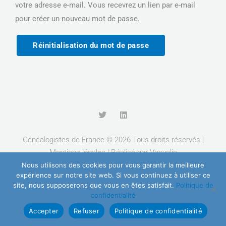
votre adresse e-mail. Vous recevrez un lien par e-mail
pour créer un nouveau mot de passe.
Réinitialisation du mot de passe
T
L
w
i
i
n
t
k
Généalogistes de France © 2026 Tous droits réservés |
t
e
Mentions légales
| Réalisé par
Vasyclic
e
d
r
i
Nous utilisons des cookies pour vous garantir la meilleure
n
expérience sur notre site web. Si vous continuez à utiliser ce
site, nous supposerons que vous en êtes satisfait.
Politique de
confidentialité
Accepter
Refuser
Politique de confidentialité