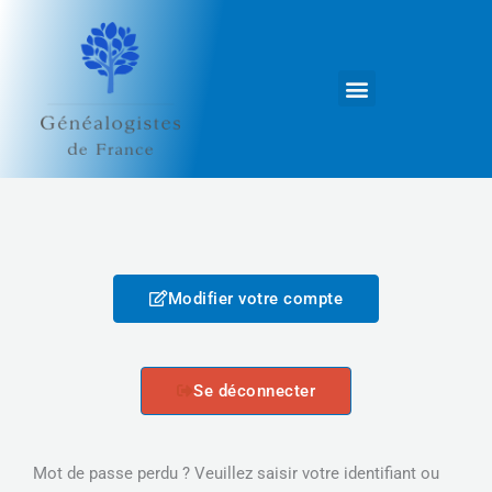
Aller
au
contenu
Modifier votre compte
Se déconnecter
Mot de passe perdu ? Veuillez saisir votre identifiant ou